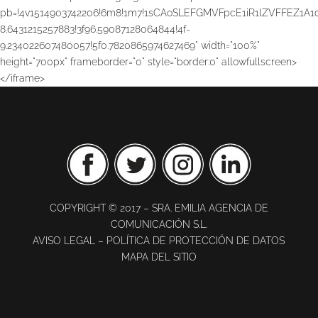
pb=!4v1514903742206!6m8!1m7!1sCAoSLEFGMVFpcE1iR1lZVFFEZ1A
8.6431215257883!3f96.59087128064844!4f-
9.234022607480057!5f0.7820865974627469" width="100%"
height="700px" frameborder="0" style="border:0" allowfullscreen>
</iframe>
COPYRIGHT © 2017 – SRA. EMILIA AGENCIA DE
COMUNICACIÓN S.L.
AVISO LEGAL
–
POLÍTICA DE PROTECCIÓN DE DATOS
MAPA DEL SITIO