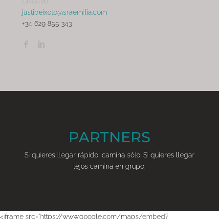
Creativo
justipeixoto@sraemilia.com
+34 629 855 343
PARTNERS
Si quieres llegar rápido, camina sólo. Si quieres llegar
lejos camina en grupo.
<iframe src="https://www.google.com/maps/embed?