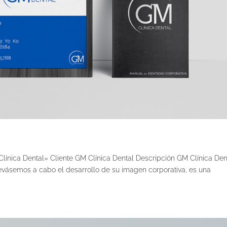
línica Dental» Cliente GM Clínica Dental Descripción GM Clínica Den
levásemos a cabo el desarrollo de su imagen corporativa, es una